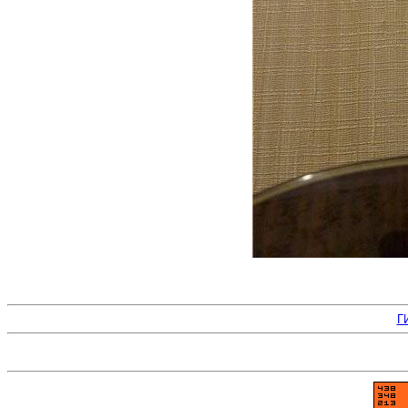
Г
Знакомства-В-Сети.Ру - лучшие знак