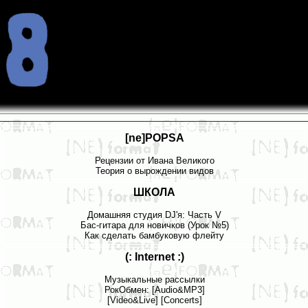
[ne]POPSA
Рецензии от Ивана Великого
Теория о вырождении видов
ШКОЛА
Домашняя студия DJ'я: Часть V
Бас-гитара для новичков (Урок №5)
Как сделать бамбуковую флейту
(: Internet :)
Музыкальные рассылки
РокОбмен: [
Audio&MP3
]
[Video&Live
] [
Concerts
]